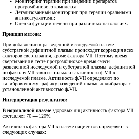
Мониторинг терапии при введении препаратов
протромбинового комплекса;
Детализованный мониторинг при терапии оральными
антикоагулянтами;
Оценка функции печени при различных патологиях.
Принцип метода:
При добавлении к разведенной исследуемой плазме
субстратной дефицитной плазмы происходит коррекция всех
факторов свертывания, кроме фактора VII. Поэтому время
свертывания в тесте протромбиновое время смеси
разведенной исследуемой и субстратной плазмы, дефицитной
по фактору VII зависит только от активности ф.VII в
исследуемой плазме. Активность ф.VII определяют по
калибровочному графику разведений плазмы-калибратора с
установленной активностью ф.VII.
Интерпретация результатов:
В нормальной плазме
здоровых лиц активность фактора VII
составляет 70 — 120%.
Активность фактора VII в плазме пациентов определяют в
следующих случаях: