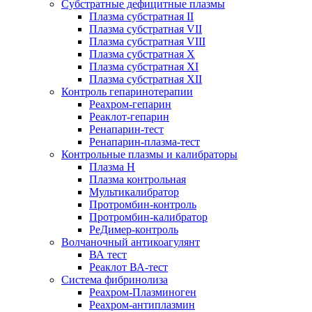
Субстратные дефицитные плазмы
Плазма субстратная II
Плазма субстратная VII
Плазма субстратная VIII
Плазма субстратная X
Плазма субстратная XI
Плазма субстратная XII
Контроль гепаринотерапии
Реахром-гепарин
Реаклот-гепарин
Ренапарин-тест
Ренапарин-плазма-тест
Контрольные плазмы и калибраторы
Плазма Н
Плазма контрольная
Мультикалибратор
Протромбин-контроль
Протромбин-калибратор
РеДимер-контроль
Волчаночный антикоагулянт
ВА тест
Реаклот ВА-тест
Система фибринолиза
Реахром-Плазминоген
Реахром-антиплазмин