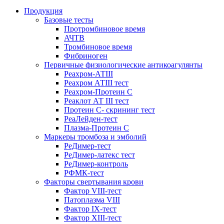
Продукция
Базовые тесты
Протромбиновое время
АЧТВ
Тромбиновое время
Фибриноген
Первичные физиологические антикоагулянты
Реахром-АТIII
Реахром АТIII тест
Реахром-Протеин С
Реаклот АТ III тест
Протеин С- скрининг тест
РеаЛейден-тест
Плазма-Протеин С
Маркеры тромбоза и эмболий
РеДимер-тест
РеДимер-латекс тест
РеДимер-контроль
РФМК-тест
Факторы свертывания крови
Фактор VIII-тест
Патоплазма VIII
Фактор IX-тест
Фактор XIII-тест