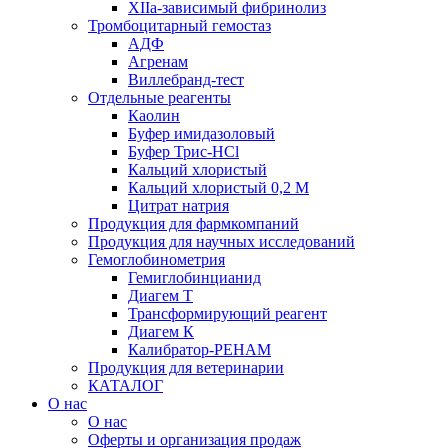
XIIа-зависимый фибринолиз
Тромбоцитарный гемостаз
АДФ
Агренам
Виллебранд-тест
Отдельные реагенты
Каолин
Буфер имидазоловый
Буфер Трис-HCl
Кальций хлористый
Кальций хлористый 0,2 М
Цитрат натрия
Продукция для фармкомпаний
Продукция для научных исследований
Гемоглобинометрия
Гемиглобинцианид
Диагем Т
Трансформирующий реагент
Диагем К
Калибратор-РЕНАМ
Продукция для ветеринарии
КАТАЛОГ
О нас
О нас
Оферты и организация продаж