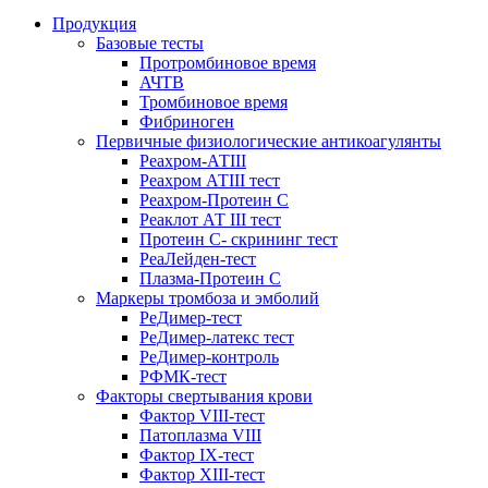
Продукция
Базовые тесты
Протромбиновое время
АЧТВ
Тромбиновое время
Фибриноген
Первичные физиологические антикоагулянты
Реахром-АТIII
Реахром АТIII тест
Реахром-Протеин С
Реаклот АТ III тест
Протеин С- скрининг тест
РеаЛейден-тест
Плазма-Протеин С
Маркеры тромбоза и эмболий
РеДимер-тест
РеДимер-латекс тест
РеДимер-контроль
РФМК-тест
Факторы свертывания крови
Фактор VIII-тест
Патоплазма VIII
Фактор IX-тест
Фактор XIII-тест