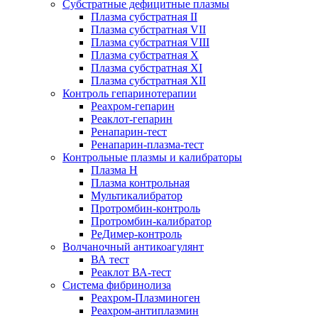
Субстратные дефицитные плазмы
Плазма субстратная II
Плазма субстратная VII
Плазма субстратная VIII
Плазма субстратная X
Плазма субстратная XI
Плазма субстратная XII
Контроль гепаринотерапии
Реахром-гепарин
Реаклот-гепарин
Ренапарин-тест
Ренапарин-плазма-тест
Контрольные плазмы и калибраторы
Плазма Н
Плазма контрольная
Мультикалибратор
Протромбин-контроль
Протромбин-калибратор
РеДимер-контроль
Волчаночный антикоагулянт
ВА тест
Реаклот ВА-тест
Система фибринолиза
Реахром-Плазминоген
Реахром-антиплазмин