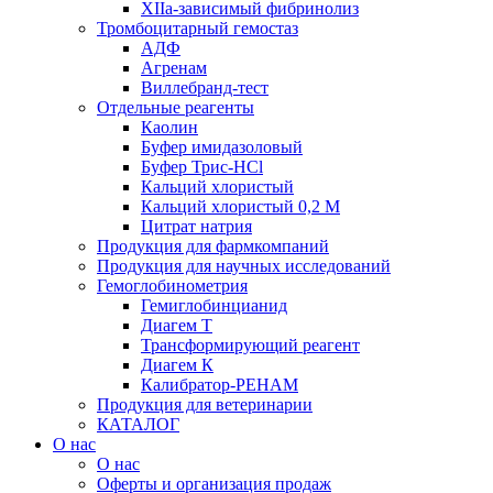
XIIа-зависимый фибринолиз
Тромбоцитарный гемостаз
АДФ
Агренам
Виллебранд-тест
Отдельные реагенты
Каолин
Буфер имидазоловый
Буфер Трис-HCl
Кальций хлористый
Кальций хлористый 0,2 М
Цитрат натрия
Продукция для фармкомпаний
Продукция для научных исследований
Гемоглобинометрия
Гемиглобинцианид
Диагем Т
Трансформирующий реагент
Диагем К
Калибратор-РЕНАМ
Продукция для ветеринарии
КАТАЛОГ
О нас
О нас
Оферты и организация продаж