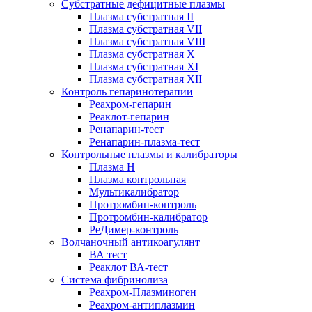
Субстратные дефицитные плазмы
Плазма субстратная II
Плазма субстратная VII
Плазма субстратная VIII
Плазма субстратная X
Плазма субстратная XI
Плазма субстратная XII
Контроль гепаринотерапии
Реахром-гепарин
Реаклот-гепарин
Ренапарин-тест
Ренапарин-плазма-тест
Контрольные плазмы и калибраторы
Плазма Н
Плазма контрольная
Мультикалибратор
Протромбин-контроль
Протромбин-калибратор
РеДимер-контроль
Волчаночный антикоагулянт
ВА тест
Реаклот ВА-тест
Система фибринолиза
Реахром-Плазминоген
Реахром-антиплазмин