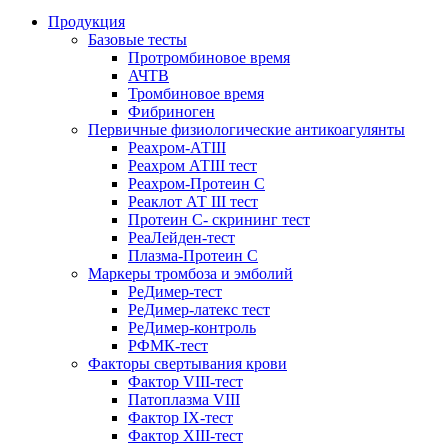
Продукция
Базовые тесты
Протромбиновое время
АЧТВ
Тромбиновое время
Фибриноген
Первичные физиологические антикоагулянты
Реахром-АТIII
Реахром АТIII тест
Реахром-Протеин С
Реаклот АТ III тест
Протеин С- скрининг тест
РеаЛейден-тест
Плазма-Протеин С
Маркеры тромбоза и эмболий
РеДимер-тест
РеДимер-латекс тест
РеДимер-контроль
РФМК-тест
Факторы свертывания крови
Фактор VIII-тест
Патоплазма VIII
Фактор IX-тест
Фактор XIII-тест