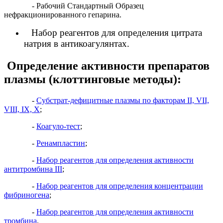
- Рабочий Стандартный Образец
нефракционированного гепарина.
Набор реагентов для определения цитрата
натрия в антикоагулянтах.
Определение активности препаратов
плазмы (клоттинговые методы):
-
Субстрат-дефицитные плазмы по факторам II, VII,
VIII, IX, X
;
-
Коагуло-тест
;
-
Ренампластин
;
-
Набор реагентов для определения активности
антитромбина III
;
-
Набор реагентов для определения концентрации
фибриногена
;
-
Набор реагентов для определения активности
тромбина
.