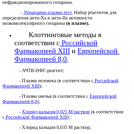
нефракционированного гепарина.
-
Ренапарин-плазма-тест.
Набор реагентов для
определения анти-Ха и анти-IIа активности
низкомолекулярного гепарина
(в плазме).
Клоттинговые методы в
соответствии с
Российской
Фармакопеей XIII
и
Европейской
Фармакопеей 8,0
:
- АЧТВ-НФГ-реагент;
- Плазма человека (в соответствии с
Российской
Фармакопеей XIII
);
- Плазма овечья (в соответствии с
Европейской
Фармакопеей 8,0
);
-
Хлорид кальция 0,025 М раствор
(в соответствии
с
Российской Фармакопеей XIII
) ;
- Хлорид кальция 0,035 М раствор;