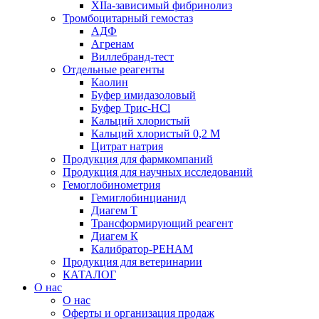
XIIа-зависимый фибринолиз
Тромбоцитарный гемостаз
АДФ
Агренам
Виллебранд-тест
Отдельные реагенты
Каолин
Буфер имидазоловый
Буфер Трис-HCl
Кальций хлористый
Кальций хлористый 0,2 М
Цитрат натрия
Продукция для фармкомпаний
Продукция для научных исследований
Гемоглобинометрия
Гемиглобинцианид
Диагем Т
Трансформирующий реагент
Диагем К
Калибратор-РЕНАМ
Продукция для ветеринарии
КАТАЛОГ
О нас
О нас
Оферты и организация продаж