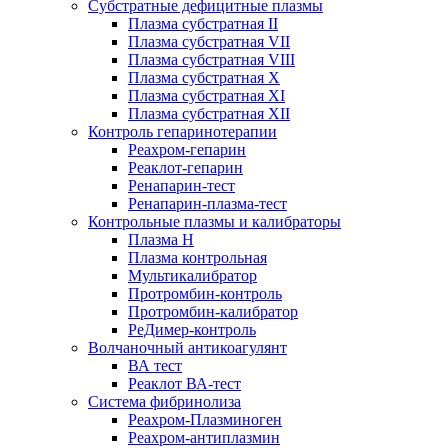
Субстратные дефицитные плазмы
Плазма субстратная II
Плазма субстратная VII
Плазма субстратная VIII
Плазма субстратная X
Плазма субстратная XI
Плазма субстратная XII
Контроль гепаринотерапии
Реахром-гепарин
Реаклот-гепарин
Ренапарин-тест
Ренапарин-плазма-тест
Контрольные плазмы и калибраторы
Плазма Н
Плазма контрольная
Мультикалибратор
Протромбин-контроль
Протромбин-калибратор
РеДимер-контроль
Волчаночный антикоагулянт
ВА тест
Реаклот ВА-тест
Система фибринолиза
Реахром-Плазминоген
Реахром-антиплазмин