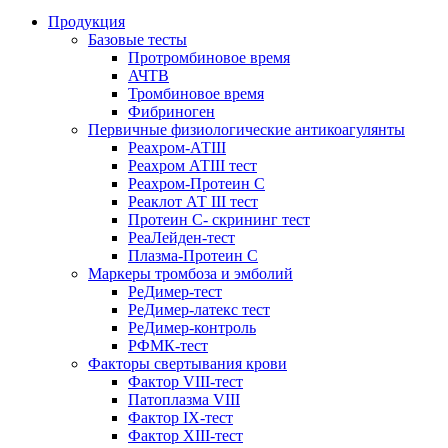
Продукция
Базовые тесты
Протромбиновое время
АЧТВ
Тромбиновое время
Фибриноген
Первичные физиологические антикоагулянты
Реахром-АТIII
Реахром АТIII тест
Реахром-Протеин С
Реаклот АТ III тест
Протеин С- скрининг тест
РеаЛейден-тест
Плазма-Протеин С
Маркеры тромбоза и эмболий
РеДимер-тест
РеДимер-латекс тест
РеДимер-контроль
РФМК-тест
Факторы свертывания крови
Фактор VIII-тест
Патоплазма VIII
Фактор IX-тест
Фактор XIII-тест