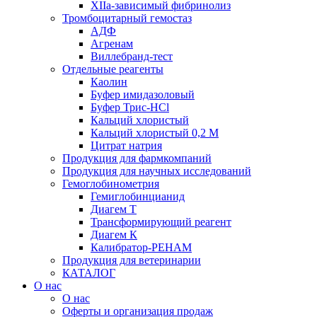
XIIа-зависимый фибринолиз
Тромбоцитарный гемостаз
АДФ
Агренам
Виллебранд-тест
Отдельные реагенты
Каолин
Буфер имидазоловый
Буфер Трис-HCl
Кальций хлористый
Кальций хлористый 0,2 М
Цитрат натрия
Продукция для фармкомпаний
Продукция для научных исследований
Гемоглобинометрия
Гемиглобинцианид
Диагем Т
Трансформирующий реагент
Диагем К
Калибратор-РЕНАМ
Продукция для ветеринарии
КАТАЛОГ
О нас
О нас
Оферты и организация продаж