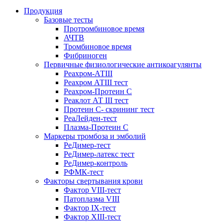
Продукция
Базовые тесты
Протромбиновое время
АЧТВ
Тромбиновое время
Фибриноген
Первичные физиологические антикоагулянты
Реахром-АТIII
Реахром АТIII тест
Реахром-Протеин С
Реаклот АТ III тест
Протеин С- скрининг тест
РеаЛейден-тест
Плазма-Протеин С
Маркеры тромбоза и эмболий
РеДимер-тест
РеДимер-латекс тест
РеДимер-контроль
РФМК-тест
Факторы свертывания крови
Фактор VIII-тест
Патоплазма VIII
Фактор IX-тест
Фактор XIII-тест