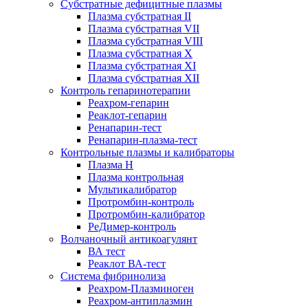
Субстратные дефицитные плазмы
Плазма субстратная II
Плазма субстратная VII
Плазма субстратная VIII
Плазма субстратная X
Плазма субстратная XI
Плазма субстратная XII
Контроль гепаринотерапии
Реахром-гепарин
Реаклот-гепарин
Ренапарин-тест
Ренапарин-плазма-тест
Контрольные плазмы и калибраторы
Плазма Н
Плазма контрольная
Мультикалибратор
Протромбин-контроль
Протромбин-калибратор
РеДимер-контроль
Волчаночный антикоагулянт
ВА тест
Реаклот ВА-тест
Система фибринолиза
Реахром-Плазминоген
Реахром-антиплазмин