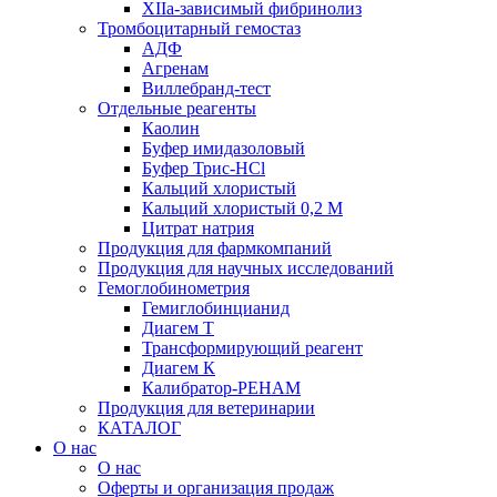
XIIа-зависимый фибринолиз
Тромбоцитарный гемостаз
АДФ
Агренам
Виллебранд-тест
Отдельные реагенты
Каолин
Буфер имидазоловый
Буфер Трис-HCl
Кальций хлористый
Кальций хлористый 0,2 М
Цитрат натрия
Продукция для фармкомпаний
Продукция для научных исследований
Гемоглобинометрия
Гемиглобинцианид
Диагем Т
Трансформирующий реагент
Диагем К
Калибратор-РЕНАМ
Продукция для ветеринарии
КАТАЛОГ
О нас
О нас
Оферты и организация продаж