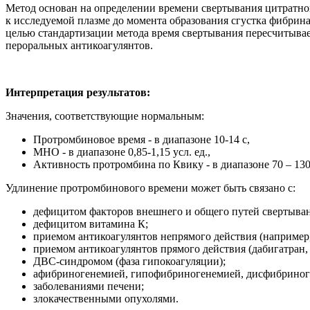
Метод основан на определении времени свертывания цитратной
к исследуемой плазме до момента образования сгустка фибрина.
целью стандартизации метода время свертывания пересчитыва
пероральных антикоагулянтов.
Интерпретация результатов:
Значения, соответствующие нормальным:
Протромбиновое время - в диапазоне 10-14 с,
МНО - в диапазоне 0,85-1,15 усл. ед.,
Активность протромбина по Квику - в диапазоне 70 – 130
Удлинение протромбинового времени
может быть связано с:
дефицитом факторов внешнего и общего путей свертывания 
дефицитом витамина К;
приемом антикоагулянтов непрямого действия (например, 
приемом антикоагулянтов прямого действия (дабигатран, 
ДВС-синдромом (фаза гипокоагуляции);
афибриногенемией, гипофибриногенемией, дисфибриног
заболеваниями печени;
злокачественными опухолями.