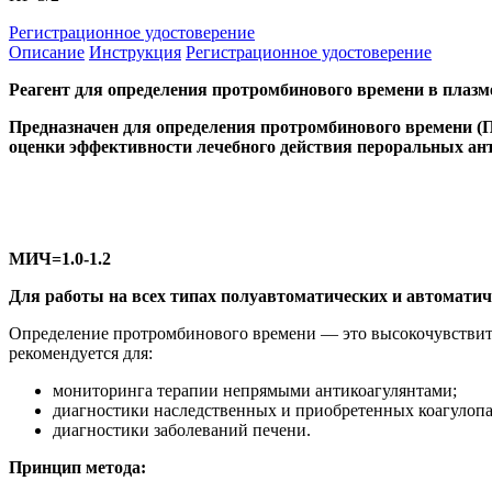
Регистрационное удостоверение
Описание
Инструкция
Регистрационное удостоверение
Реагент для определения протромбинового времени в плазме
Предназначен для определения протромбинового времени (П
оценки эффективности лечебного действия пероральных ан
МИЧ=1.0-1.2
Для работы на всех типах полуавтоматических и автоматич
Определение протромбинового времени — это высокочувствител
рекомендуется для:
мониторинга терапии непрямыми антикоагулянтами;
диагностики наследственных и приобретенных коагулопа
диагностики заболеваний печени.
Принцип метода: