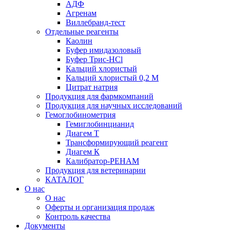
АДФ
Агренам
Виллебранд-тест
Отдельные реагенты
Каолин
Буфер имидазоловый
Буфер Трис-HCl
Кальций хлористый
Кальций хлористый 0,2 М
Цитрат натрия
Продукция для фармкомпаний
Продукция для научных исследований
Гемоглобинометрия
Гемиглобинцианид
Диагем Т
Трансформирующий реагент
Диагем К
Калибратор-РЕНАМ
Продукция для ветеринарии
КАТАЛОГ
О нас
О нас
Оферты и организация продаж
Контроль качества
Документы