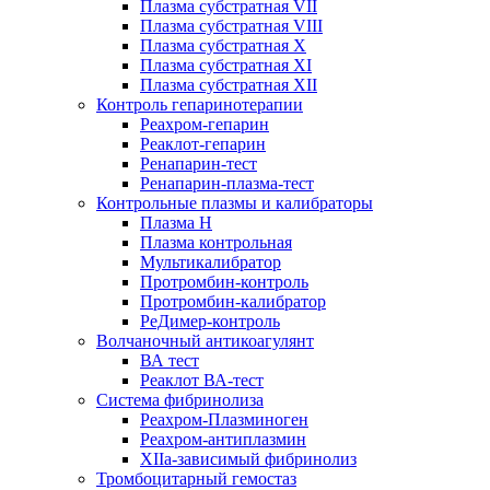
Плазма субстратная VII
Плазма субстратная VIII
Плазма субстратная X
Плазма субстратная XI
Плазма субстратная XII
Контроль гепаринотерапии
Реахром-гепарин
Реаклот-гепарин
Ренапарин-тест
Ренапарин-плазма-тест
Контрольные плазмы и калибраторы
Плазма Н
Плазма контрольная
Мультикалибратор
Протромбин-контроль
Протромбин-калибратор
РеДимер-контроль
Волчаночный антикоагулянт
ВА тест
Реаклот ВА-тест
Система фибринолиза
Реахром-Плазминоген
Реахром-антиплазмин
XIIа-зависимый фибринолиз
Тромбоцитарный гемостаз