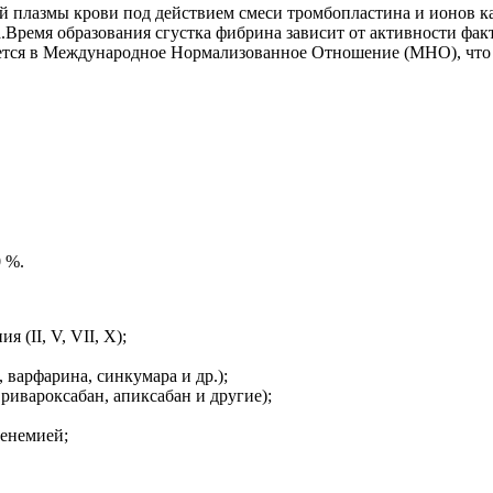
 плазмы крови под действием смеси тромбопластина и ионов ка
Время образования сгустка фибрина зависит от активности факто
ется в Международное Нормализованное Отношение (МНО), что п
 %.
(II, V, VII, X);
варфарина, синкумара и др.);
ривароксабан, апиксабан и другие);
енемией;