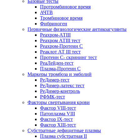
Базовые тесты
Протромбиновое время
АЧТВ
Тромбиновое время
Фибриноген
Первичные физиологические антикоагулянты
Реахром-АТIII
Реахром АТIII тест
Реахром-Протеин С
Реаклот АТ III тест
Протеин С- скрининг тест
РеаЛейден-тест
Плазма-Протеин С
Маркеры тромбоза и эмболий
РеДимер-тест
РеДимер-латекс тест
РеДимер-контроль
РФМК-тест
Факторы свертывания крови
Фактор VIII-тест
Патоплазма VIII
Фактор IX-тест
Фактор XIII-тест
Субстратные дефицитные плазмы
Плазма субстратная II