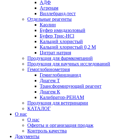
АДФ
Агренам
Виллебранд-тест
Отдельные реагенты
Каолин
Буфер имидазоловый
Буфер Трис-HCl
Кальций хлористый
Кальций хлористый 0,2 М
Цитрат натрия
Продукция для фармкомпаний
Продукция для научных исследований
Гемоглобинометрия
Гемиглобинцианид
Диагем Т
Трансформирующий реагент
Диагем К
Калибратор-РЕНАМ
Продукция для ветеринарии
КАТАЛОГ
О нас
О нас
Оферты и организация продаж
Контроль качества
Документы