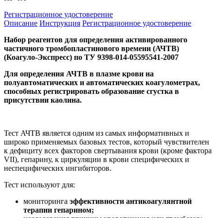
Регистрационное удостоверение
Описание
Инструкция
Регистрационное удостоверение
Набор реагентов для определения активированного
частичного тромбопластинового времени (АЧТВ)
(Коагуло-Экспресс) по ТУ 9398-014-05595541-2007
Для определения АЧТВ в плазме крови на
полуавтоматических и автоматических коагулометрах,
способных регистрировать образование сгустка в
присутствии каолина.
Тест АЧТВ является одним из самых информативных и
широко применяемых базовых тестов, который чувствителен
к дефициту всех факторов свертывания крови (кроме фактора
VII), гепарину, к циркуляции в крови специфических и
неспецифических ингибиторов.
Тест используют для:
мониторинга
эффективности антикоагулянтной
терапии гепарином;