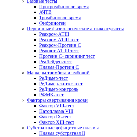
Базовые тесты
Протромбиновое время
АЧТВ
Тромбиновое время
Фибриноген
Первичные физиологические антикоагулянты
Реахром-АТIII
Реахром АТIII тест
Реахром-Протеин С
Реаклот АТ III тест
Протеин С- скрининг тест
РеаЛейден-тест
Плазма-Протеин С
Маркеры тромбоза и эмболий
РеДимер-тест
РеДимер-латекс тест
РеДимер-контроль
РФМК-тест
Факторы свертывания крови
Фактор VIII-тест
Патоплазма VIII
Фактор IX-тест
Фактор XIII-тест
Субстратные дефицитные плазмы
Плазма субстратная II