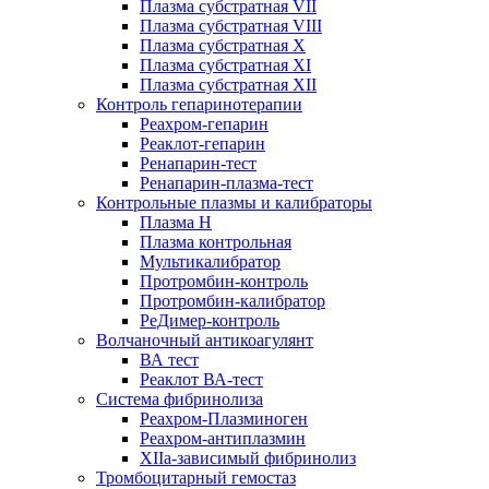
Плазма субстратная VII
Плазма субстратная VIII
Плазма субстратная X
Плазма субстратная XI
Плазма субстратная XII
Контроль гепаринотерапии
Реахром-гепарин
Реаклот-гепарин
Ренапарин-тест
Ренапарин-плазма-тест
Контрольные плазмы и калибраторы
Плазма Н
Плазма контрольная
Мультикалибратор
Протромбин-контроль
Протромбин-калибратор
РеДимер-контроль
Волчаночный антикоагулянт
ВА тест
Реаклот ВА-тест
Система фибринолиза
Реахром-Плазминоген
Реахром-антиплазмин
XIIа-зависимый фибринолиз
Тромбоцитарный гемостаз