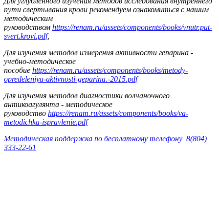
Для углубленного изучения методов исследования внутреннего
пути свертывания крови рекомендуем ознакомиться с нашим
методическим
руководством
https://renam.ru/assets/components/books/vnutr.put-
svert.krovi.pdf
,
Д
ля изучения методов измерения активности гепарина -
учебно-методическое
пособие
https://renam.ru/assets/components/books/metody-
opredeleniya-aktivnosti-geparina.-2015.pdf
Для изучения методов диагностики волчаночного
антикоагулянта - методическое
руководство
https://renam.ru/assets/components/books/va-
metodichka-ispravlenie.pdf
Методическая поддержка по бесплатному телефону 8(804)
333-22-61