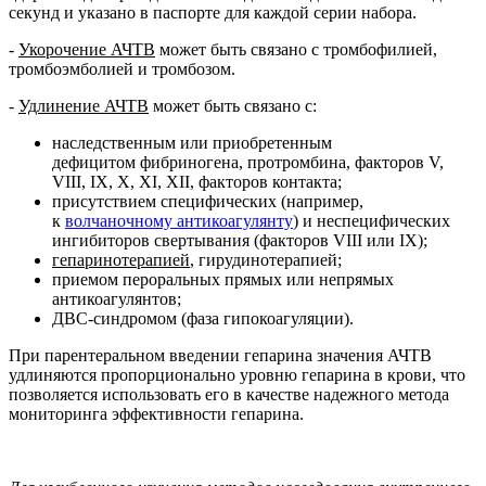
секунд и указано в паспорте для каждой серии набора.
-
Укорочение АЧТВ
может быть связано с тромбофилией,
тромбоэмболией и тромбозом.
-
Удлинение АЧТВ
может быть связано с:
наследственным или приобретенным
дефицитом фибриногена, протромбина, факторов V,
VIII, IX, X, XI, XII, факторов контакта;
присутствием специфических (например,
к
волчаночному антикоагулянту
) и неспецифических
ингибиторов свертывания (факторов VIII или IX);
гепаринотерапией
,
гирудинотерапией;
приемом пероральных прямых или непрямых
антикоагулянтов;
ДВС-синдромом (фаза гипокоагуляции).
При парентеральном введении гепарина значения АЧТВ
удлиняются пропорционально уровню гепарина в крови, что
позволяется использовать его в качестве надежного метода
мониторинга эффективности гепарина.