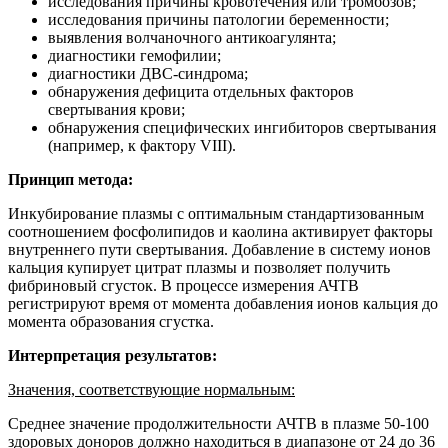
исследования причины кровотечения или тромбозов;
исследования причины патологии беременности;
выявления волчаночного антикоагулянта;
диагностики гемофилии;
диагностики ДВС-синдрома;
обнаружения дефицита отдельных факторов
свертывания крови;
обнаружения специфических ингибиторов свертывания
(например, к фактору VIII).
Принцип метода:
Инкубирование плазмы с оптимальным стандартизованным
соотношением фосфолипидов и каолина активирует факторы
внутреннего пути свертывания. Добавление в систему ионов
кальция купирует цитрат плазмы и позволяет получить
фибриновый сгусток. В процессе измерения АЧТВ
регистрируют время от момента добавления ионов кальция до
момента образования сгустка.
Интерпретация результатов:
Значения, соответствующие нормальным:
Среднее значение продолжительности АЧТВ в плазме 50-100
здоровых доноров должно находиться в диапазоне от 24 до 36